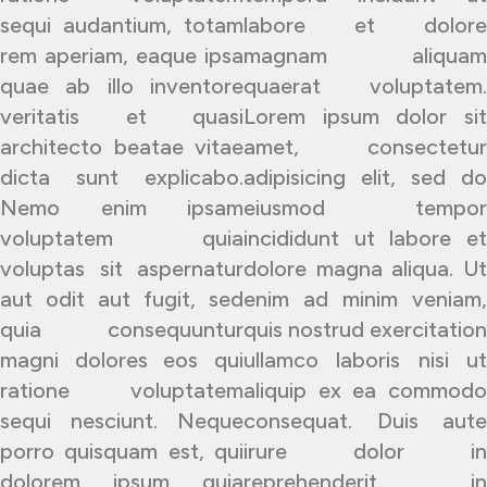
sequi audantium, totam
labore et dolore
rem aperiam, eaque ipsa
magnam aliquam
quae ab illo inventore
quaerat voluptatem.
veritatis et quasi
Lorem ipsum dolor sit
architecto beatae vitae
amet, consectetur
dicta sunt explicabo.
adipisicing elit, sed do
Nemo enim ipsam
eiusmod tempor
voluptatem quia
incididunt ut labore et
voluptas sit aspernatur
dolore magna aliqua. Ut
aut odit aut fugit, sed
enim ad minim veniam,
quia consequuntur
quis nostrud exercitation
magni dolores eos qui
ullamco laboris nisi ut
ratione voluptatem
aliquip ex ea commodo
sequi nesciunt. Neque
consequat. Duis aute
porro quisquam est, qui
irure dolor in
dolorem ipsum quia
reprehenderit in