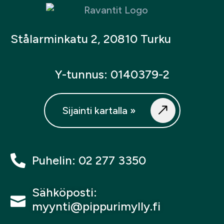
Stålarminkatu 2, 20810 Turku
Y-tunnus: 0140379-2
Sijainti kartalla »
Puhelin: 02 277 3350
Sähköposti:
myynti@pippurimylly.fi