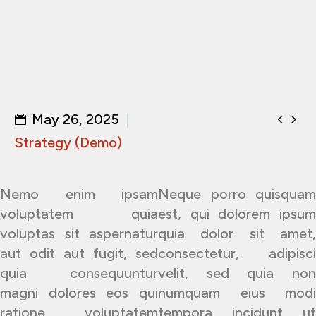


May 26, 2025
Strategy (Demo)
Nemo enim ipsam
Neque porro quisquam
voluptatem quia
est, qui dolorem ipsum
voluptas sit aspernatur
quia dolor sit amet,
aut odit aut fugit, sed
consectetur, adipisci
quia consequuntur
velit, sed quia non
magni dolores eos qui
numquam eius modi
ratione voluptatem
tempora incidunt ut