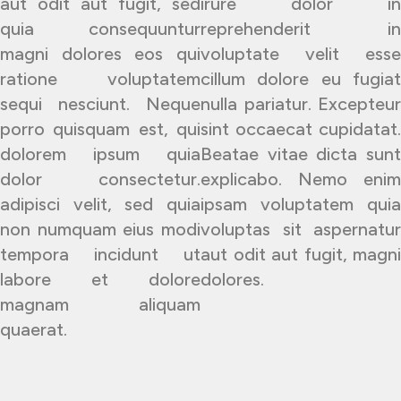
aut odit aut fugit, sed
irure dolor in
quia consequuntur
reprehenderit in
magni dolores eos qui
voluptate velit esse
ratione voluptatem
cillum dolore eu fugiat
sequi nesciunt. Neque
nulla pariatur. Excepteur
porro quisquam est, qui
sint occaecat cupidatat.
dolorem ipsum quia
Beatae vitae dicta sunt
dolor consectetur.
explicabo. Nemo enim
adipisci velit, sed quia
ipsam voluptatem quia
non numquam eius modi
voluptas sit aspernatur
tempora incidunt ut
aut odit aut fugit, magni
labore et dolore
dolores.
magnam aliquam
quaerat.