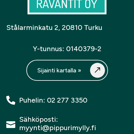
Stålarminkatu 2, 20810 Turku
Y-tunnus: 0140379-2
Sijainti kartalla »
Puhelin: 02 277 3350
Sähköposti:
myynti@pippurimylly.fi