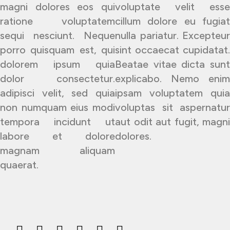
magni dolores eos qui
voluptate velit esse
ratione voluptatem
cillum dolore eu fugiat
sequi nesciunt. Neque
nulla pariatur. Excepteur
porro quisquam est, qui
sint occaecat cupidatat.
dolorem ipsum quia
Beatae vitae dicta sunt
dolor consectetur.
explicabo. Nemo enim
adipisci velit, sed quia
ipsam voluptatem quia
non numquam eius modi
voluptas sit aspernatur
tempora incidunt ut
aut odit aut fugit, magni
labore et dolore
dolores.
magnam aliquam
quaerat.