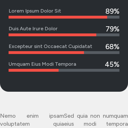
89%
Lorem Ipsum Dolor Sit
79%
Duis Aute Irure Dolor
68%
Excepteur sint Occaecat Cupidatat
45%
Umquam Eius Modi Tempora
Nemo enim ipsam
Sed quia non numquam
voluptatem quia
eius modi tempora