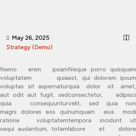


May 26, 2025
Strategy (Demo)
Nemo enim ipsam
Neque porro quisquam
voluptatem quia
est, qui dolorem ipsum
voluptas sit aspernatur
quia dolor sit amet,
aut odit aut fugit, sed
consectetur, adipisci
quia consequuntur
velit, sed quia non
magni dolores eos qui
numquam eius modi
ratione voluptatem
tempora incidunt ut
sequi audantium, totam
labore et dolore