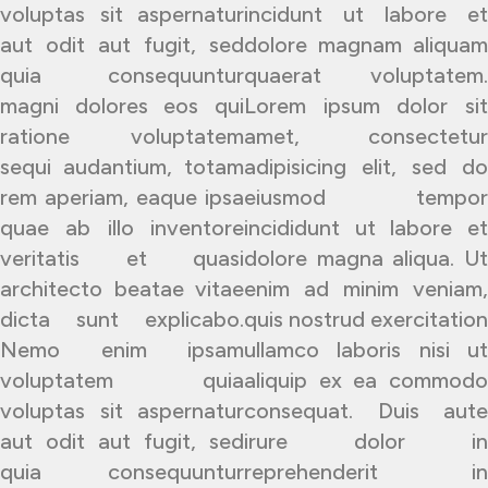
voluptas sit aspernatur
incidunt ut labore et
aut odit aut fugit, sed
dolore magnam aliquam
quia consequuntur
quaerat voluptatem.
magni dolores eos qui
Lorem ipsum dolor sit
ratione voluptatem
amet, consectetur
sequi audantium, totam
adipisicing elit, sed do
rem aperiam, eaque ipsa
eiusmod tempor
quae ab illo inventore
incididunt ut labore et
veritatis et quasi
dolore magna aliqua. Ut
architecto beatae vitae
enim ad minim veniam,
dicta sunt explicabo.
quis nostrud exercitation
Nemo enim ipsam
ullamco laboris nisi ut
voluptatem quia
aliquip ex ea commodo
voluptas sit aspernatur
consequat. Duis aute
aut odit aut fugit, sed
irure dolor in
quia consequuntur
reprehenderit in