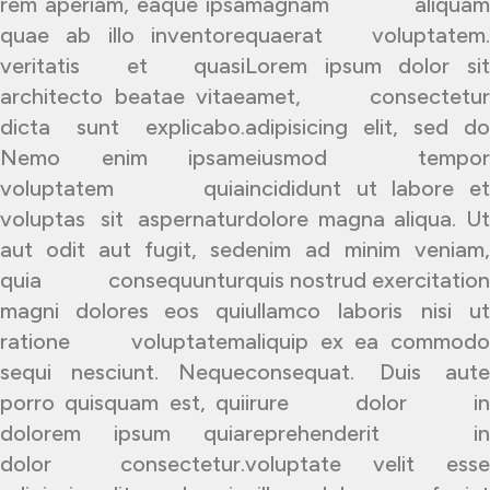
rem aperiam, eaque ipsa
magnam aliquam
quae ab illo inventore
quaerat voluptatem.
veritatis et quasi
Lorem ipsum dolor sit
architecto beatae vitae
amet, consectetur
dicta sunt explicabo.
adipisicing elit, sed do
Nemo enim ipsam
eiusmod tempor
voluptatem quia
incididunt ut labore et
voluptas sit aspernatur
dolore magna aliqua. Ut
aut odit aut fugit, sed
enim ad minim veniam,
quia consequuntur
quis nostrud exercitation
magni dolores eos qui
ullamco laboris nisi ut
ratione voluptatem
aliquip ex ea commodo
sequi nesciunt. Neque
consequat. Duis aute
porro quisquam est, qui
irure dolor in
dolorem ipsum quia
reprehenderit in
dolor consectetur.
voluptate velit esse