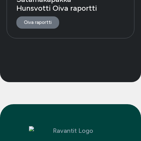
Hunsvotti Oiva raportti
Oiva raportti