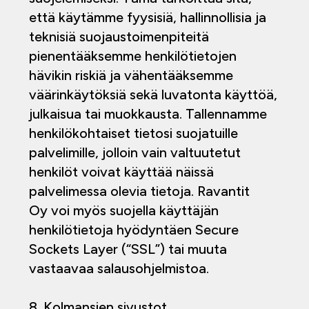
että käytämme fyysisiä, hallinnollisia ja
teknisiä suojaustoimenpiteitä
pienentääksemme henkilötietojen
hävikin riskiä ja vähentääksemme
väärinkäytöksiä sekä luvatonta käyttöä,
julkaisua tai muokkausta. Tallennamme
henkilökohtaiset tietosi suojatuille
palvelimille, jolloin vain valtuutetut
henkilöt voivat käyttää näissä
palvelimessa olevia tietoja. Ravantit
Oy voi myös suojella käyttäjän
henkilötietoja hyödyntäen Secure
Sockets Layer (“SSL”) tai muuta
vastaavaa salausohjelmistoa.
8. Kolmansien sivustot