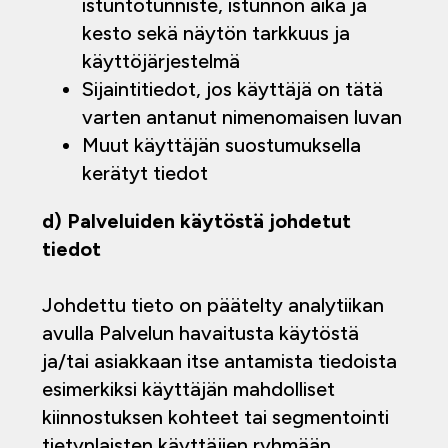
istuntotunniste, istunnon aika ja
kesto sekä näytön tarkkuus ja
käyttöjärjestelmä
Sijaintitiedot, jos käyttäjä on tätä
varten antanut nimenomaisen luvan
Muut käyttäjän suostumuksella
kerätyt tiedot
d) Palveluiden käytöstä johdetut
tiedot
Johdettu tieto on päätelty analytiikan
avulla Palvelun havaitusta käytöstä
ja/tai asiakkaan itse antamista tiedoista
esimerkiksi käyttäjän mahdolliset
kiinnostuksen kohteet tai segmentointi
tietynlaisten käyttäjien ryhmään.