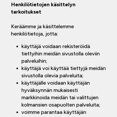
Henkilötietojen käsittelyn
tarkoitukset
Keräämme ja käsittelemme
henkilötietoja, jotta:
käyttäjä voidaan rekisteröidä
tiettyihin meidän sivustolla oleviin
palveluihin;
käyttäjä voi käyttää tiettyjä meidän
sivustolla olevia palveluita;
käyttäjälle voidaan käyttäjän
hyväksynnän mukaisesti
markkinoida meidän tai valittujen
kolmansien osapuolten palveluita;
voimme parantaa käyttäjän