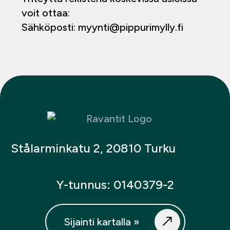
voit ottaa:
Sähköposti:
myynti@pippurimylly.fi
Stålarminkatu 2, 20810 Turku
Y-tunnus: 0140379-2
Sijainti kartalla »