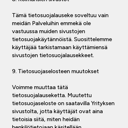
Tämä tietosuojalauseke soveltuu vain
meidän Palveluihin emmekä ole
vastuussa muiden sivustojen
tietosuojakäytännöistä. Suosittelemme
käyttäjää tarkistamaan käyttämiensä
sivustojen tietosuojalausekkeet.
9. Tietosuojaselosteen muutokset
Voimme muuttaa tätä
tietosuojalauseketta. Muutettu
tietosuojaseloste on saatavilla Yrityksen
sivustolta, jotta käyttäjät ovat aina
tietoisia siitä, miten heidän
henkilötietojaan käsitellään.