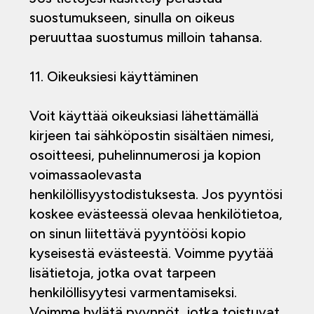
suostumukseen, sinulla on oikeus
peruuttaa suostumus milloin tahansa.
11. Oikeuksiesi käyttäminen
Voit käyttää oikeuksiasi lähettämällä
kirjeen tai sähköpostin sisältäen nimesi,
osoitteesi, puhelinnumerosi ja kopion
voimassaolevasta
henkilöllisyystodistuksesta. Jos pyyntösi
koskee evästeessä olevaa henkilötietoa,
on sinun liitettävä pyyntöösi kopio
kyseisestä evästeestä. Voimme pyytää
lisätietoja, jotka ovat tarpeen
henkilöllisyytesi varmentamiseksi.
Voimme hylätä pyynnöt, jotka toistuvat