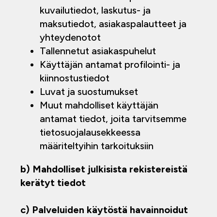
kuvailutiedot, laskutus- ja
maksutiedot, asiakaspalautteet ja
yhteydenotot
Tallennetut asiakaspuhelut
Käyttäjän antamat profilointi- ja
kiinnostustiedot
Luvat ja suostumukset
Muut mahdolliset käyttäjän
antamat tiedot, joita tarvitsemme
tietosuojalausekkeessa
määriteltyihin tarkoituksiin
b) Mahdolliset julkisista rekistereistä
kerätyt tiedot
c) Palveluiden käytöstä havainnoidut