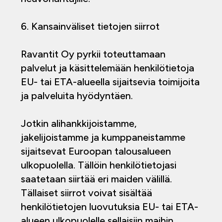
6. Kansainväliset tietojen siirrot
Ravantit Oy pyrkii toteuttamaan
palvelut ja käsittelemään henkilötietoja
EU- tai ETA-alueella sijaitsevia toimijoita
ja palveluita hyödyntäen.
Jotkin alihankkijoistamme,
jakelijoistamme ja kumppaneistamme
sijaitsevat Euroopan talousalueen
ulkopuolella. Tällöin henkilötietojasi
saatetaan siirtää eri maiden välillä.
Tällaiset siirrot voivat sisältää
henkilötietojen luovutuksia EU- tai ETA-
alueen ulkopuolelle sellaisiin maihin,