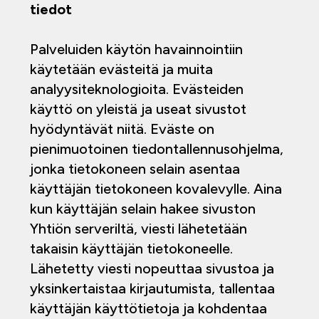
tiedot
Palveluiden käytön havainnointiin
käytetään evästeitä ja muita
analyysiteknologioita. Evästeiden
käyttö on yleistä ja useat sivustot
hyödyntävät niitä. Eväste on
pienimuotoinen tiedontallennusohjelma,
jonka tietokoneen selain asentaa
käyttäjän tietokoneen kovalevylle. Aina
kun käyttäjän selain hakee sivuston
Yhtiön serveriltä, viesti lähetetään
takaisin käyttäjän tietokoneelle.
Lähetetty viesti nopeuttaa sivustoa ja
yksinkertaistaa kirjautumista, tallentaa
käyttäjän käyttötietoja ja kohdentaa