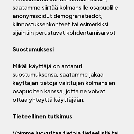
saatamme siirtää kolmansille osapuolille
anonymisoidut demografiatiedot,
kiinnostuksenkohteet tai esimerkiksi
sijaintiin perustuvat kohdentamisarvot.
Suostumuksesi
Mikäli käyttäjä on antanut
suostumuksensa, saatamme jakaa
käyttäjän tietoja valittujen kolmansien
osapuolten kanssa, jotta ne voivat
ottaa yhteyttä käyttäjään.
Tieteellinen tutkimus
Voimme luovuttaa tietoja tieteellistä tai