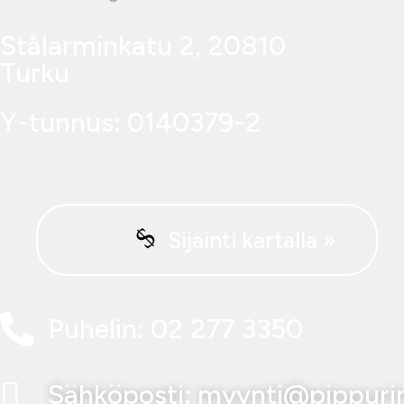
Stålarminkatu 2, 20810
Turku
Y-tunnus: 0140379-2
Sijainti kartalla »
Puhelin: 02 277 3350
Sähköposti: myynti@pippurim